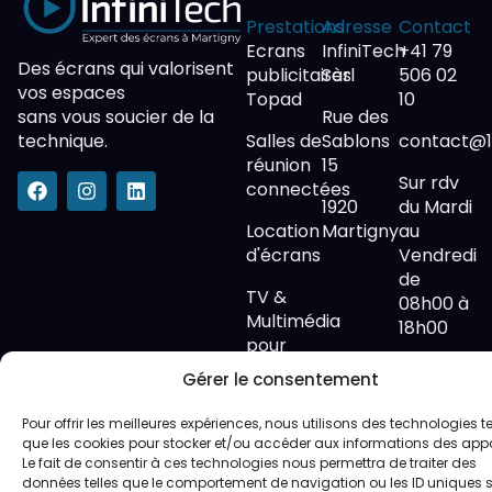
Prestations
Adresse
Contact
Ecrans
InfiniTech
+41 79
Des écrans qui valorisent
publicitaires
Sàrl
506 02
vos espaces
Topad
10
sans vous soucier de la
Rue des
technique.
Salles de
Sablons
contact@1f
réunion
15
Sur rdv
connectées
1920
du Mardi
Location
Martigny
au
d'écrans
Vendredi
de
TV &
08h00 à
Multimédia
18h00
pour
privés
Gérer le consentement
Pour offrir les meilleures expériences, nous utilisons des technologies te
que les cookies pour stocker et/ou accéder aux informations des appa
Le fait de consentir à ces technologies nous permettra de traiter des
données telles que le comportement de navigation ou les ID uniques s