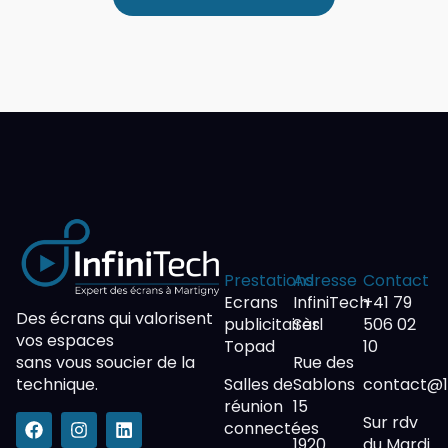
Prestations
Adresse
Contact
Ecrans
InfiniTech
+41 79
Des écrans qui valorisent
publicitaires
Sàrl
506 02
vos espaces
Topad
10
sans vous soucier de la
Rue des
technique.
Salles de
Sablons
contact@1f
réunion
15
Sur rdv
connectées
1920
du Mardi