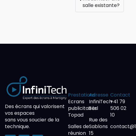
salle existante?
Prestations
Adresse
Contact
Ecrans
InfiniTech
+41 79
Des écrans qui valorisent
publicitaires
Sàrl
506 02
vos espaces
Topad
10
sans vous soucier de la
Rue des
technique.
Salles de
Sablons
contact@1f
réunion
15